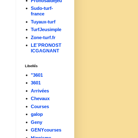
Pronosaidejeu
Sudo-turf-
france
Tuyaux-turf
TurfJeusimple
Zone-turf.fr
LE¨PRONOST
ICGAGNANT
Libellés
"3601
3601
Arrivées
Chevaux
Courses
galop
Geny
GENYcourses
Hippisme