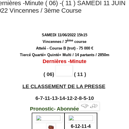
rnières -Minute ( 06) -( 11 ) SAMEDI 11 JUIN
022 Vincennes / 3ème Course
SAMEDI 11/06/2022 15h15
ème
Vincennes / 3
course
Attelé - Course B (trot) - 75 000 €
Tiercé Quarté+ Quinté+ Multi / 14 partants / 2850m
Dernières -Minute
(
06
)
(
11
)
LE CLASSEMENT DE LA PRESSE
6-7-11-13-14-12-2-8-5-10
Pronostic- Abonnée
6-12-11-4