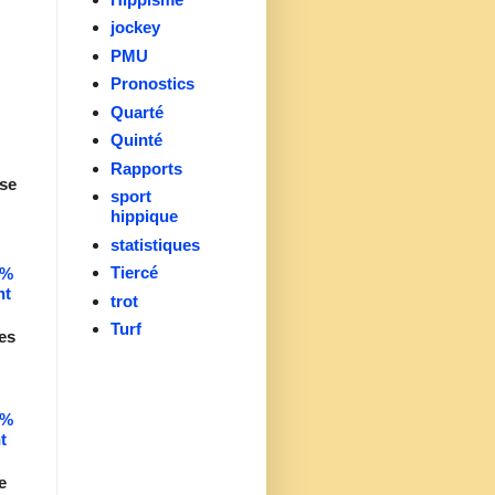
jockey
PMU
Pronostics
Quarté
Quinté
Rapports
se
sport
hippique
statistiques
Tiercé
0%
nt
trot
Turf
es
0%
t
e