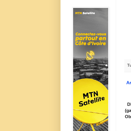
T
Ar
DI
(g
Ob.