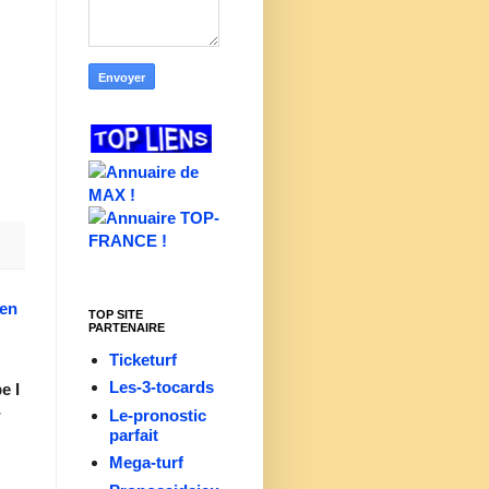
ien
TOP SITE
PARTENAIRE
Ticketurf
Les-3-tocards
e I
-
Le-pronostic
parfait
Mega-turf