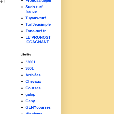
Pronosaidejeu
e I
-
Sudo-turf-
france
Tuyaux-turf
TurfJeusimple
Zone-turf.fr
LE¨PRONOST
ICGAGNANT
Libellés
"3601
3601
Arrivées
Chevaux
Courses
galop
Geny
GENYcourses
Hippisme