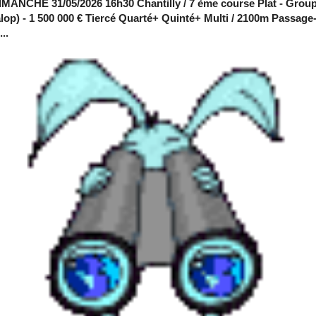
MANCHE 31/05/2026 16h30 Chantilly / 7 ème course Plat - Group
alop) - 1 500 000 € Tiercé Quarté+ Quinté+ Multi / 2100m Passage
..