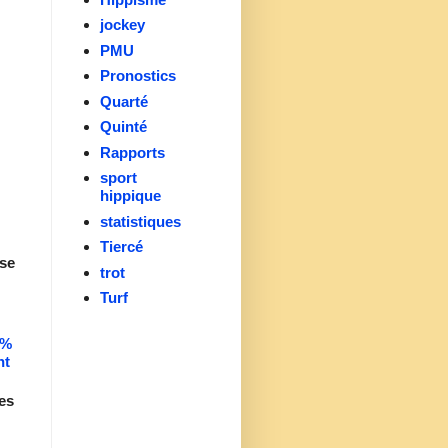
jockey
PMU
Pronostics
Quarté
Quinté
Rapports
sport
hippique
statistiques
Tiercé
se
trot
Turf
0%
nt
es