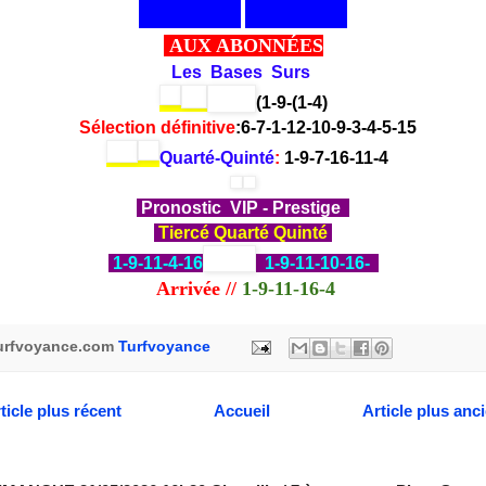
AUX ABONNÉES
Les Bases Surs
(
1-9-
(1-4)
Sélection
définitive
:6-7-1-12-10-9-3-4-5-15
Quarté-Quinté
:
1-9-7-16-11-4
Pronostic VIP - Prestige
Tiercé Quarté Quinté
1-9-11-4-16
1-9-11-10-16-
Arrivée
//
1-9-11-16-4
urfvoyance.com
Turfvoyance
ticle plus récent
Accueil
Article plus anc