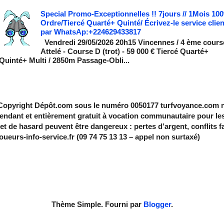
Special Promo-Exceptionnelles !! 7jours // 1Mois 10
Ordre/Tiercé Quarté+ Quinté/ Écrivez-le service clien
par WhatsAp:+224629433817
Vendredi 29/05/2026 20h15 Vincennes / 4 ème cours
Attelé - Course D (trot) - 59 000 € Tiercé Quarté+
Quinté+ Multi / 2850m Passage-Obli...
 Copyright Dépôt.com sous le numéro 0050177 turfvoyance.com n'
pendant et entièrement gratuit à vocation communautaire pour le
et de hasard peuvent être dangereux : pertes d’argent, conflits 
ueurs-info-service.fr (09 74 75 13 13 – appel non surtaxé)
Thème Simple. Fourni par
Blogger
.