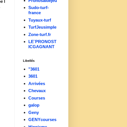
Pronosaidejeu
e I
-
Sudo-turf-
france
Tuyaux-turf
TurfJeusimple
Zone-turf.fr
LE¨PRONOST
ICGAGNANT
Libellés
"3601
3601
Arrivées
Chevaux
Courses
galop
Geny
GENYcourses
Hippisme