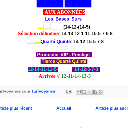
AUX ABONNÉES
Les Bases Surs
(
14-12-
(14-5)
Sélection
définitive
: 14-13-12-1-11-15-5-7-6-8
Quarté-Quinté
:
14-12-15-5-7-8
Pronostic VIP - Prestige
Tiercé Quarté Quinté
12-14-11-13-5
-
14-12-5-7-8
Arrivée
//
12-11-14-13-5
urfvoyance.com
Turfvoyance
ticle plus récent
Accueil
Article plus anc