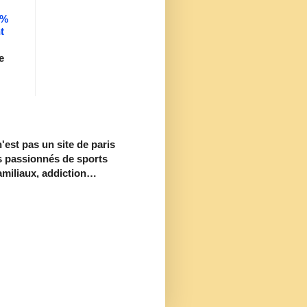
0%
t
e
est pas un site de paris
s passionnés de sports
familiaux, addiction…