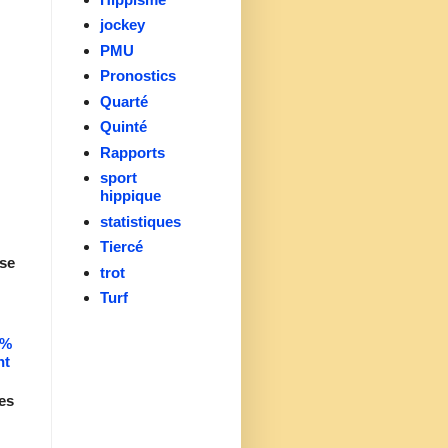
jockey
PMU
Pronostics
Quarté
Quinté
Rapports
sport
hippique
statistiques
Tiercé
se
trot
Turf
0%
nt
es