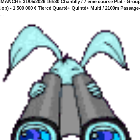
MANCHE 31/05/2026 16h30 Chantilly / 7 ème course Plat - Group
alop) - 1 500 000 € Tiercé Quarté+ Quinté+ Multi / 2100m Passage
..