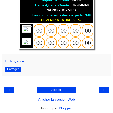
Coupl
és
et bases.
00 / 00
Tiercé -Quarté -Quinté
.
0-0-0-0-0-0
PRONOSTIC - VIP +
Les combinaisons des 2 experts PMU
DEVENIR MEMBRE VIP+
00
00
00
00
00
00
00
00
00
00
Turfvoyance
Partager
‹
›
Accueil
Afficher la version Web
Fourni par
Blogger
.