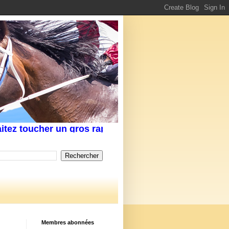
toucher un gros rapport au Tiercé,Quarté, voir un Q
Membres abonnées