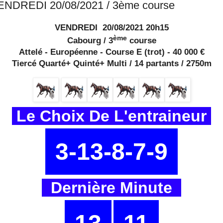
ENDREDI 20/08/2021 / 3ème course
VENDREDI 20/08/2021 20h15
ème
Cabourg / 3
course
Attelé - Européenne - Course E (trot) - 40 000 €
Tiercé Quarté+ Quinté+ Multi / 14 partants / 2750m
Le Choix De L'entraineur
3-13-8-7-9
Dernière Minute