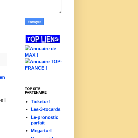
ien
TOP SITE
PARTENAIRE
e I
Ticketurf
-
Les-3-tocards
Le-pronostic
parfait
Mega-turf