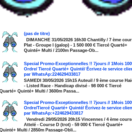
(pas de titre)
DIMANCHE 31/05/2026 16h30 Chantilly / 7 ème cour
Plat - Groupe I (galop) - 1 500 000 € Tiercé Quarté+
Quinté+ Multi / 2100m Passage-Ob...
Special Promo-Exceptionnelles !! 7jours // 1Mois 10
Ordre/ Tiercé Quarté+ Quinté/ Écrivez-le service clie
par WhatsAp:224629433817
SAMEDI 30/05/2026 15h15 Auteuil / 9 ème course Hai
- Listed Race - Handicap divisé - 98 000 € Tiercé
Quarté+ Quinté+ Multi / 3600m Passa...
Special Promo-Exceptionnelles !! 7jours // 1Mois 10
Ordre/Tiercé Quarté+ Quinté/ Écrivez-le service clien
par WhatsAp:+224629433817
Vendredi 29/05/2026 20h15 Vincennes / 4 ème cours
Attelé - Course D (trot) - 59 000 € Tiercé Quarté+
Quinté+ Multi / 2850m Passage-Obli...