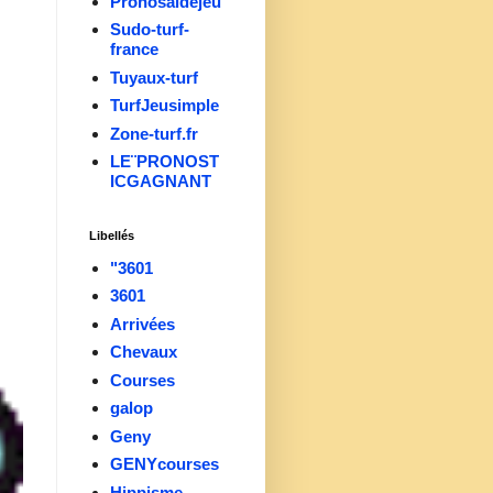
Pronosaidejeu
Sudo-turf-
france
Tuyaux-turf
TurfJeusimple
Zone-turf.fr
LE¨PRONOST
ICGAGNANT
Libellés
"3601
3601
Arrivées
Chevaux
Courses
galop
Geny
GENYcourses
Hippisme