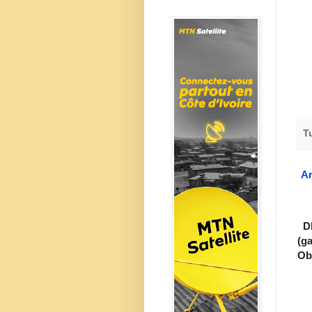
T
Ar
DI
(g
Ob.