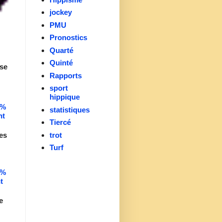
jockey
PMU
Pronostics
Quarté
Quinté
se
Rapports
sport
hippique
0%
statistiques
nt
Tiercé
es
trot
Turf
0%
t
e