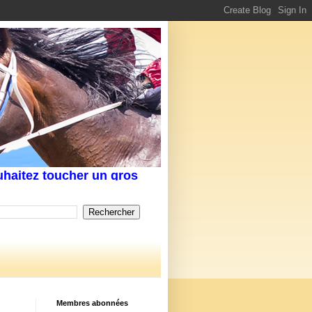
z toucher un gros rapport au Tiercé,Quarté, voir un
Membres abonnées