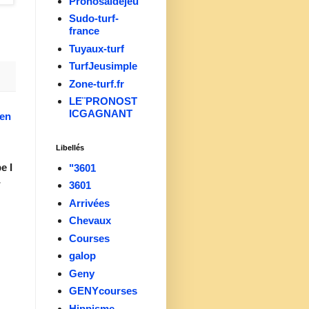
Pronosaidejeu
Sudo-turf-
france
Tuyaux-turf
TurfJeusimple
Zone-turf.fr
LE¨PRONOST
ICGAGNANT
ien
Libellés
e I
"3601
-
3601
Arrivées
Chevaux
Courses
galop
Geny
GENYcourses
Hippisme