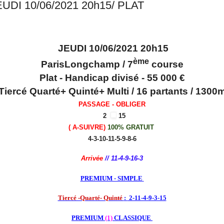
EUDI 10/06/2021 20h15/ PLAT
JEUDI 10/06/2021 20h15
ème
ParisLongchamp / 7
course
Plat - Handicap divisé - 55 000 €
Tiercé Quarté+ Quinté+ Multi / 16 partants / 1300
PASSAGE - OBLIGER
2
15
( A-SUIVRE
)
100% GRATUIT
4-3-10-11-5-9-8-6
Arrivée 
//
 11-4-9-16-3
PREMIUM - SIMPLE
Tiercé -Quarté- Quinté 
: 
 2-11-4-9-3-15
PREMIUM 
(1)
 CLASSIQUE 