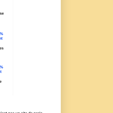
se
0%
nt
es
0%
t
e