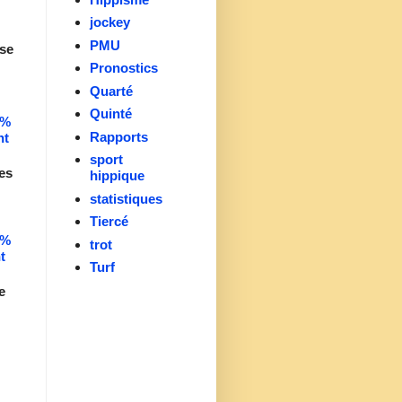
jockey
PMU
se
Pronostics
Quarté
Quinté
0%
Rapports
nt
sport
es
hippique
statistiques
Tiercé
0%
trot
t
Turf
e