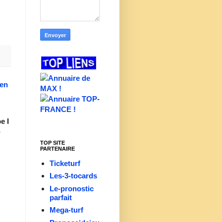
ien
e I
-
TOP SITE
PARTENAIRE
Ticketurf
Les-3-tocards
Le-pronostic
parfait
Mega-turf