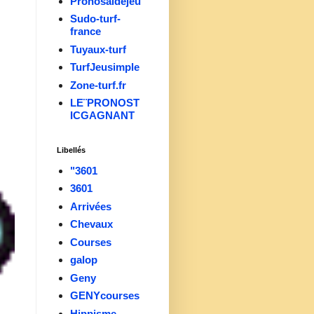
Pronosaidejeu
Sudo-turf-
france
Tuyaux-turf
TurfJeusimple
Zone-turf.fr
LE¨PRONOST
ICGAGNANT
Libellés
"3601
3601
Arrivées
Chevaux
Courses
galop
Geny
GENYcourses
Hippisme