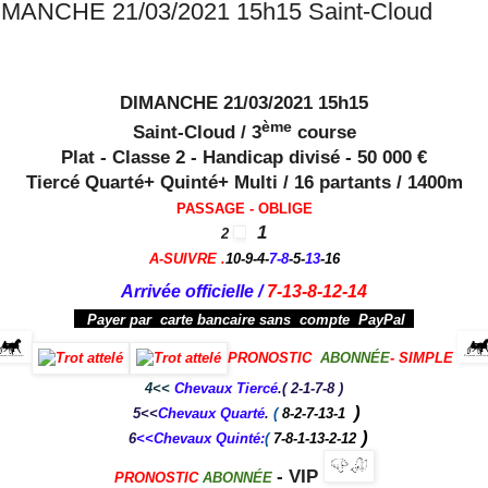
IMANCHE 21/03/2021 15h15 Saint-Cloud
DIMANCHE 21/03/2021 15h15
ème
Saint-Cloud / 3
course
Plat - Classe 2 - Handicap divisé - 50 000 €
Tiercé Quarté+ Quinté+ Multi / 16 partants / 1400m
PASSAGE - OBLIGE
1
2
A-SUIVRE
.
10-9-4-
7-8
-5-
13
-16
Arrivée officielle
/
7-13-8-12-14
Payer par carte bancaire sans compte PayPal
PRONOSTIC
ABONNÉE
- SIMPLE
4
<<
Chevaux Tiercé
.( 2-1-7-8 )
)
5<<
Chevaux Quarté
.
(
8-2-7-13-1
)
6
<<Chevaux Quinté:
(
7-8-1-13-2-12
- VIP
PRONOSTIC
ABONNÉE