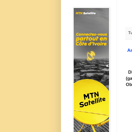
T
Ar
DI
(g
Ob.