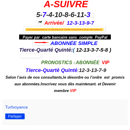
A-SUIVRE
5-
7
-4-10-8-6-11-
3
Arrivée/
12-3-13-9-7
Payer par carte bancaire sans compte PayPal
ABONNÉE SIMPLE
Tierce-Quarté
Quinté:
(
12-13-3-7-5-8
)
PRONOSTICS - ABONNÉE
VIP
Tierce-Quarté
Quinté
:
12-3-13-7-9
Selon l'avis de nos consultants,le désordre ou l'ordre est promis
aux
abonnées.
Inscrivez vous dès maintenant. et Devenir
membre
VIP
Turfvoyance
Partager