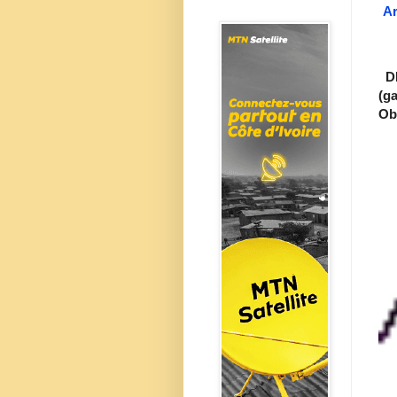
Ar
DI
(g
Ob.