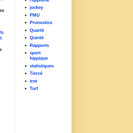
jockey
es
PMU
Pronostics
Quarté
0%
Quinté
t
Rapports
e
sport
hippique
statistiques
Tiercé
trot
Turf