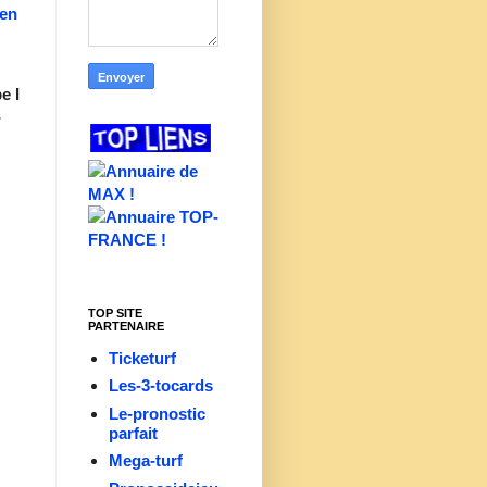
ien
e I
-
TOP SITE
PARTENAIRE
Ticketurf
Les-3-tocards
Le-pronostic
parfait
Mega-turf