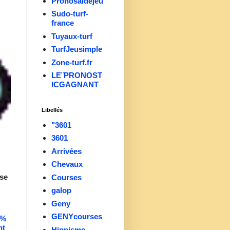
Pronosaidejeu
Sudo-turf-
france
Tuyaux-turf
TurfJeusimple
Zone-turf.fr
LE¨PRONOST
ICGAGNANT
Libellés
"3601
3601
Arrivées
Chevaux
se
Courses
galop
Geny
GENYcourses
0%
nt
Hippisme