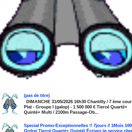
(pas de titre)
DIMANCHE 31/05/2026 16h30 Chantilly / 7 ème cour
Plat - Groupe I (galop) - 1 500 000 € Tiercé Quarté+
Quinté+ Multi / 2100m Passage-Ob...
Special Promo-Exceptionnelles !! 7jours // 1Mois 10
Ordre/ Tiercé Quarté+ Quinté/ Écrivez-le service clie