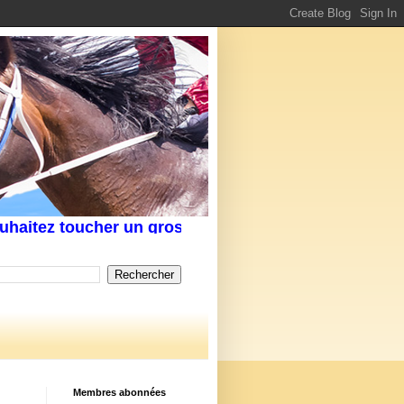
ez toucher un gros rapport au Tiercé,Quarté, voir 
Membres abonnées