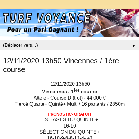
▼
12/11/2020 13h50 Vincennes / 1ère
course
12/11/2020 13h50
ère
Vincennes / 1
course
Attelé - Course D (trot) - 44 000 €
Tiercé Quarté+ Quinté+ Multi / 16 partants / 2850m
PRONOSTIC- GRATUIT
LES BASES DU QUINTE+ :
16-10
SÉLECTION DU QUINTE+
16-10-9-6-8-13-4- +3