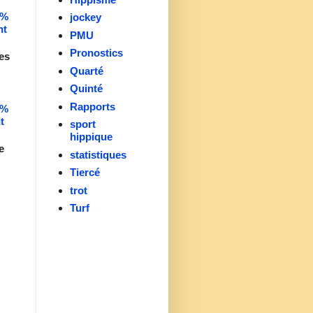
0%
jockey
nt
PMU
Pronostics
es
Quarté
Quinté
Rapports
0%
t
sport
hippique
e
statistiques
Tiercé
trot
Turf