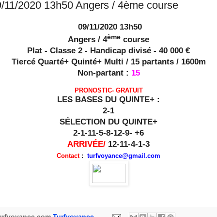
9/11/2020 13h50 Angers / 4ème course
09/11/2020 13h50
ème
Angers / 4
course
Plat - Classe 2 - Handicap divisé - 40 000 €
Tiercé Quarté+ Quinté+ Multi / 15 partants / 1600m
Non-partant :
15
PRONOSTIC- GRATUIT
LES BASES DU QUINTE+ :
2-1
SÉLECTION DU QUINTE+
2-1-11-5-8-12-9- +6
ARRIVÉE/
12-11-4-1-3
Contact
:
turfvoyance@gmail.com
urfvoyance.com
Turfvoyance