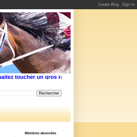
 toucher un gros rapport au Tiercé,Quarté, voir un
Membres abonnées