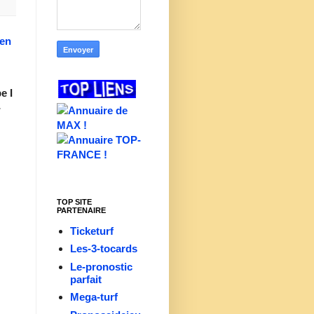
ien
e I
-
TOP SITE
PARTENAIRE
Ticketurf
Les-3-tocards
Le-pronostic
parfait
Mega-turf