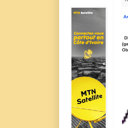
Ar
DI
(g
Ob.