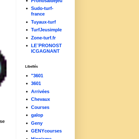
Pronosaidejeu
Sudo-turf-
france
Tuyaux-turf
TurfJeusimple
Zone-turf.fr
LE¨PRONOST
ICGAGNANT
Libellés
"3601
3601
Arrivées
Chevaux
Courses
galop
se
Geny
GENYcourses
Hippisme