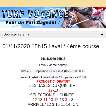
▼
01/11/2020 15h15 Laval / 4ème course
01/11/2020 15h15
Laval / 4
ème
course
Attelé - Européenne - Course A (trot) - 50 000 €
Tiercé Quarté+ Quinté+ Multi / 16 partants / 2850m
PRONOSTIC- GRATUIT
LES BASES DU QUINTE+ :
12
-13
SÉLECTION DU QUINTE+
12
-13-
11
-
10
-15-13-
3
+ 8
ARRIVÉE/ 12-3-10-11-14--CN